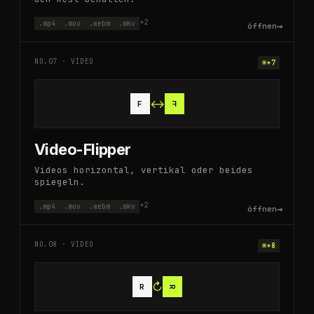
+
2
.
mp4
.
mov
.
webm
.
mkv
→
öffnen
NO.
07
·
VIDEO
⌘+
7
↔
F
F
Video-Flipper
Videos horizontal, vertikal oder beides
spiegeln.
+
2
.
mp4
.
mov
.
webm
.
mkv
→
öffnen
NO.
08
·
VIDEO
⌘+
8
↻
R
R