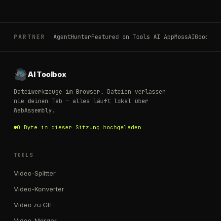
PARTNER
AgentHunter
Featured on Tools AI App
MossAI
Good AI
AI Toolbox
Dateiwerkzeuge im Browser. Dateien verlassen
nie deinen Tab — alles läuft lokal über
WebAssembly.
0 Byte in dieser Sitzung hochgeladen
TOOLS
Video-Splitter
Video-Konverter
Video zu GIF
Video-Merger