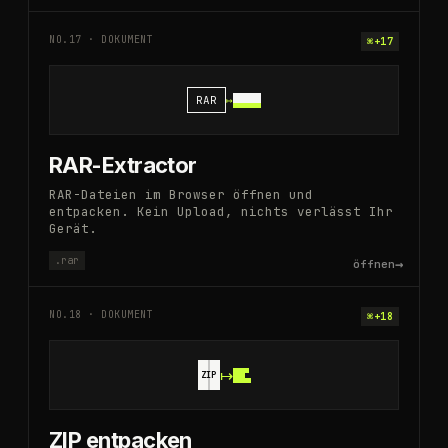
NO.
17
·
DOKUMENT
⌘+
17
RAR
↦
RAR-Extractor
RAR-Dateien im Browser öffnen und
entpacken. Kein Upload, nichts verlässt Ihr
Gerät.
.
rar
→
öffnen
NO.
18
·
DOKUMENT
⌘+
18
↦
ZIP
ZIP entpacken