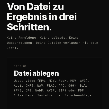
Von Datei zu
Ergebnis in drei
Schritten.
Keine Anmeldung. Keine Uploads. Keine
Wasserzeichen. Deine Dateien verlassen nie dein
Gerät.
STEP 0
1
Datei ablegen
Jedes Video (MP4, MOV, WebM, MKV, AVI),
Audio (MP3, WAV, FLAC, AAC, OGG), Bild
(PNG, JPG, WebP, AVIF, GIF) oder PDF.
Nutze Maus, Tastatur oder Zwischenablage.