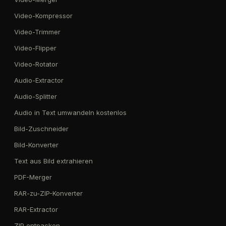
Video-Kompressor
Video-Trimmer
Video-Flipper
Video-Rotator
Audio-Extractor
Audio-Splitter
Audio in Text umwandeln kostenlos
Bild-Zuschneider
Bild-Konverter
Text aus Bild extrahieren
PDF-Merger
RAR-zu-ZIP-Konverter
RAR-Extractor
ZIP entpacken