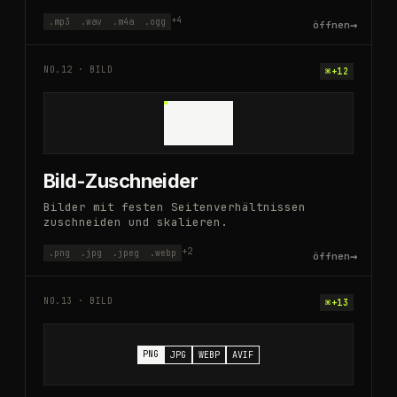
+
4
.
mp3
.
wav
.
m4a
.
ogg
→
öffnen
NO.
12
·
BILD
⌘+
12
Bild-Zuschneider
Bilder mit festen Seitenverhältnissen
zuschneiden und skalieren.
+
2
.
png
.
jpg
.
jpeg
.
webp
→
öffnen
NO.
13
·
BILD
⌘+
13
PNG
JPG
WEBP
AVIF