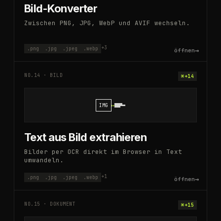
Bild-Konverter
Zwischen PNG, JPG, WebP und AVIF wechseln.
+
3
.
png
.
jpg
.
jpeg
.
webp
→
öffnen
NO.
14
·
BILD
⌘+
14
IMG
↦
Text aus Bild extrahieren
Bilder per OCR direkt im Browser in Text
umwandeln.
+
1
.
png
.
jpg
.
jpeg
.
webp
→
öffnen
NO.
15
·
DOKUMENT
⌘+
15