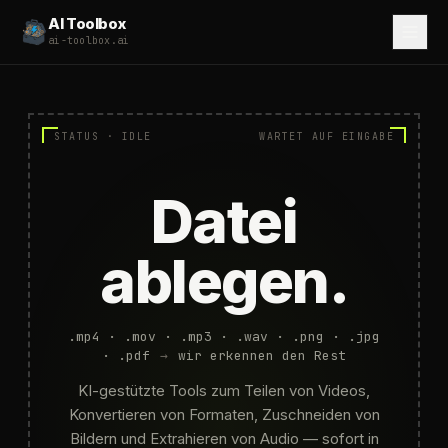
AI Toolbox
ai-toolbox.ai
STATUS
·
IDLE
WARTET AUF EINGABE
Datei
ablegen.
.mp4 · .mov · .mp3 · .wav · .png · .jpg
· .pdf
→
wir erkennen den Rest
KI-gestützte Tools zum Teilen von Videos,
Konvertieren von Formaten, Zuschneiden von
Bildern und Extrahieren von Audio — sofort in