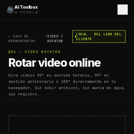
AI Toolbox
ai-toolbox.ai
LOCAL · DEL LADO DEL
←
CAJA DE
/
VIDEO
/
CLIENTE
HERRAMIENTAS
ROTATOR
§01 — VIDEO ROTATOR
Rotar video online
Gira videos 90° en sentido horario, 90° en
sentido antihorario o 180° directamente en tu
navegador. Sin subir archivos, sin marca de agua,
sin registro.