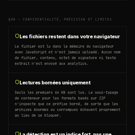
§08 —
CONFIDENTIALITÉ, PRÉCISION ET LIMITES
Les fichiers restent dans votre navigateur
Le fichier est lu dans la mémoire du navigateur
avec JavaScript et n'est jamais uploadé. Aucun nom
de fichier, contenu, octet de signature ni texte
extrait n'est envoyé aux analytics.
Lectures bornées uniquement
Seuls les premiers 64 KB sont lus. Le sous-typage
de conteneur pour les formats basés sur ZIP
n'inspecte que ce préfixe borné, de sorte que les
archives énormes ou corrompues échouent proprement
au lieu de se bloquer.
La détection est un indice fort, pas une