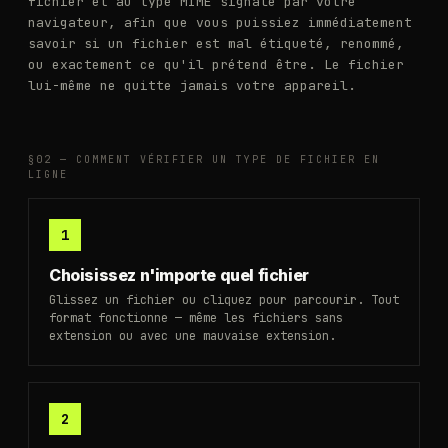
fichier et au type MIME signalé par votre
navigateur, afin que vous puissiez immédiatement
savoir si un fichier est mal étiqueté, renommé,
ou exactement ce qu'il prétend être. Le fichier
lui-même ne quitte jamais votre appareil.
§02 —
COMMENT VÉRIFIER UN TYPE DE FICHIER EN
LIGNE
1
Choisissez n'importe quel fichier
Glissez un fichier ou cliquez pour parcourir. Tout
format fonctionne — même les fichiers sans
extension ou avec une mauvaise extension.
2