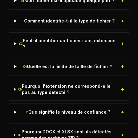
+
Mon fichier est-il uploadé quelque part ?
01
+
Comment identifie-t-il le type de fichier ?
02
Peut-il identifier un fichier sans extension
+
03
?
+
Quelle est la limite de taille de fichier ?
04
Pourquoi l'extension ne correspond-elle
+
05
pas au type détecté ?
+
Que signifie le niveau de confiance ?
06
Pourquoi DOCX et XLSX sont-ils détectés
+
07
comme des archives ZIP ?