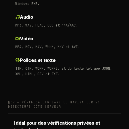
Windows EXE.
Audio
MP3, WAV, FLAC, OGG et M4A/AAC.
Vidéo
MP4, MOV, M4V, WebM, MKV et AVI.
Polices et texte
TTF, OTF, WOFF, WOFF2, et du texte tel que JSON,
XML, HTML, CSV et TXT.
§07 —
VÉRIFICATEUR DANS LE NAVIGATEUR VS
DÉTECTEURS CÔTÉ SERVEUR
Idéal pour des vérifications privées et