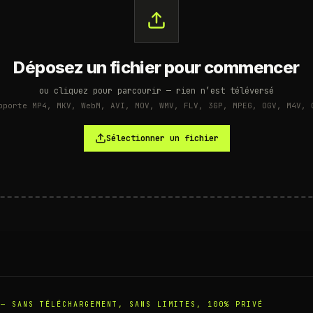
Déposez un fichier pour commencer
ou cliquez pour parcourir — rien n’est téléversé
pporte MP4, MKV, WebM, AVI, MOV, WMV, FLV, 3GP, MPEG, OGV, M4V, 
Sélectionner un fichier
 — SANS TÉLÉCHARGEMENT, SANS LIMITES, 100% PRIVÉ