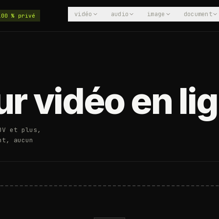
vidéo
audio
image
document
100 % privé
r vidéo en lig
OV et plus,
nt, aucun