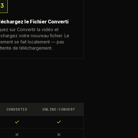
03
léchargez le Fichier Converti
quez sur Convertir la vidéo et
échargez votre nouveau fichier. Le
itement se fait localement — pas
ttente de téléchargement.
CONVERTIO
ONLINE-CONVERT