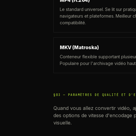
MP4 (H.264)
Le standard universel. Se lit sur prati
navigateurs et plateformes. Meilleur c
compatibilité.
MKV (Matroska)
Conteneur flexible supportant plusieur
Populaire pour l'archivage vidéo haute
§03 —
PARAMÈTRES DE QUALITÉ ET D'E
Quand vous allez convertir vidéo, aj
des options de vitesse d'encodage pour
visuelle.