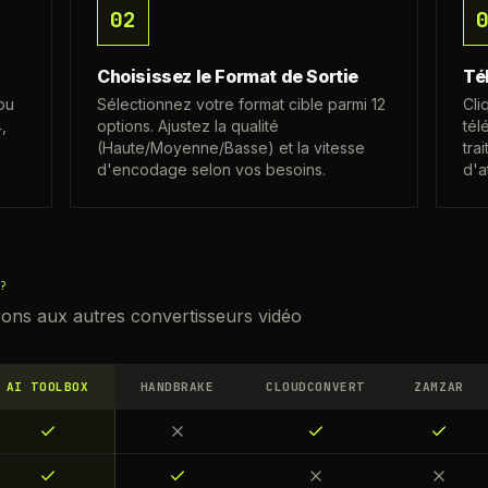
02
Choisissez le Format de Sortie
Té
ou
Sélectionnez votre format cible parmi 12
Cli
,
options. Ajustez la qualité
tél
(Haute/Moyenne/Basse) et la vitesse
tra
d'encodage selon vos besoins.
d'a
?
s aux autres convertisseurs vidéo
AI TOOLBOX
HANDBRAKE
CLOUDCONVERT
ZAMZAR