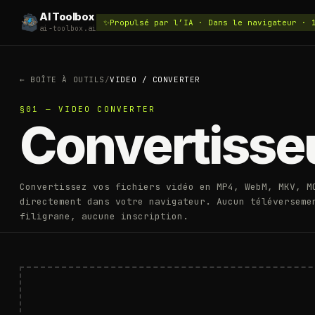
AI Toolbox
✨
Propulsé par l’IA · Dans le navigateur · 
ai-toolbox.ai
←
BOÎTE À OUTILS
/
VIDEO
/
CONVERTER
§01 — VIDEO CONVERTER
Convertisseu
Convertissez vos fichiers vidéo en MP4, WebM, MKV, M
directement dans votre navigateur. Aucun téléverseme
filigrane, aucune inscription.