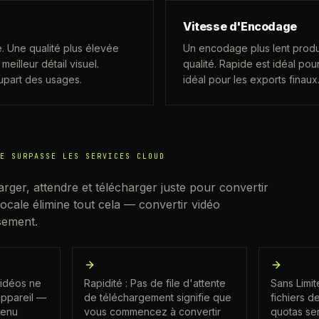
Vitesse d'Encodage
 Une qualité plus élevée
Un encodage plus lent produi
meilleur détail visuel.
qualité. Rapide est idéal pou
part des usages.
idéal pour les exports finaux
E SURPASSE LES SERVICES CLOUD
rger, attendre et télécharger juste pour convertir
ocale élimine tout cela — convertir vidéo
sement.
vidéos ne
Rapidité : Pas de file d'attente
Sans Limit
appareil —
de téléchargement signifie que
fichiers de
tenu
vous commencez à convertir
quotas ser