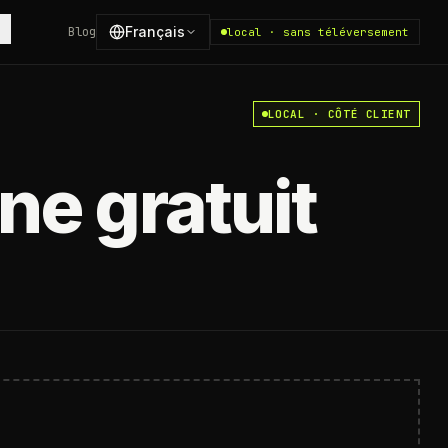
Français
Blog
local · sans téléversement
LOCAL · CÔTÉ CLIENT
ne gratuit