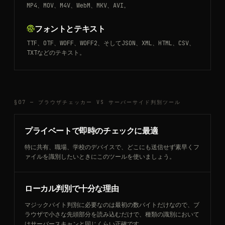
MP4、MOV、M4V、WebM、MKV、AVI。
フォントとテキスト
TTF、OTF、WOFF、WOFF2、そしてJSON、XML、HTML、CSV、
TXTなどのテキスト。
§07 —
ブラウザチェッカー VS サーバーサイド判別ツール
プライベートで即時のチェックに最適
特に共有、職場、学校のデバイスで、どこにも送信せず素早くフ
ァイルを識別したいときにこのツールを使いましょう。
ローカル判別で十分な理由
マジックバイト判別に必要なのは最初の数バイトだけなので、ブ
ラウザで小さな先頭部分を読み込むだけで、種類の識別において
はサーバースキャンと同じくらい正確です。