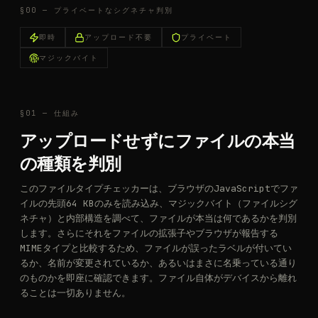
§00 —
プライベートなシグネチャ判別
即時
アップロード不要
プライベート
マジックバイト
§01 —
仕組み
アップロードせずにファイルの本当
の種類を判別
このファイルタイプチェッカーは、ブラウザのJavaScriptでファ
イルの先頭64 KBのみを読み込み、マジックバイト（ファイルシグ
ネチャ）と内部構造を調べて、ファイルが本当は何であるかを判別
します。さらにそれをファイルの拡張子やブラウザが報告する
MIMEタイプと比較するため、ファイルが誤ったラベルが付いてい
るか、名前が変更されているか、あるいはまさに名乗っている通り
のものかを即座に確認できます。ファイル自体がデバイスから離れ
ることは一切ありません。