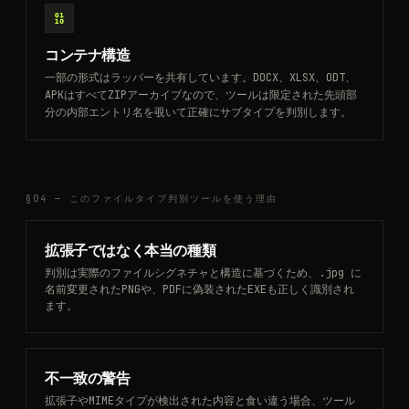
コンテナ構造
一部の形式はラッパーを共有しています。DOCX、XLSX、ODT、
APKはすべてZIPアーカイブなので、ツールは限定された先頭部
分の内部エントリ名を覗いて正確にサブタイプを判別します。
§04 —
このファイルタイプ判別ツールを使う理由
拡張子ではなく本当の種類
判別は実際のファイルシグネチャと構造に基づくため、.jpg に
名前変更されたPNGや、PDFに偽装されたEXEも正しく識別され
ます。
不一致の警告
拡張子やMIMEタイプが検出された内容と食い違う場合、ツール