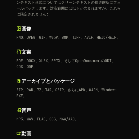
ンテキスト形式についてはクリーンテキストの構造解析にフォ
ールバックします。対応範囲には以下が含まれますが、これら
に限定されません:
画像
PNG、JPEG、GIF、WebP、BMP、TIFF、AVIF、HEIC/HEIF。
文書
PDF、DOCX、XLSX、PPTX、そしてOpenDocumentのODT、
ODS、ODP。
アーカイブとパッケージ
ZIP、RAR、7Z、TAR、GZIP、さらにAPK、WASM、Windows
EXE。
音声
MP3、WAV、FLAC、OGG、M4A/AAC。
動画