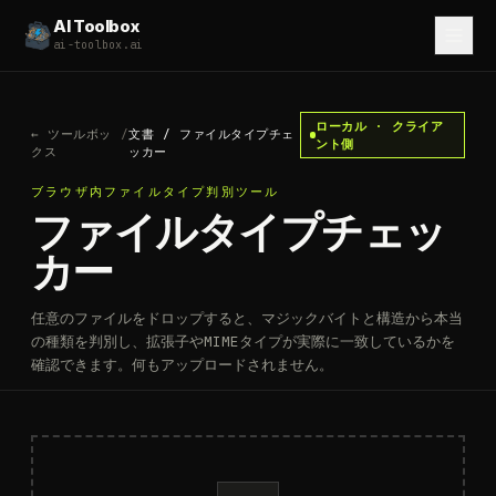
AI Toolbox
ai-toolbox.ai
ローカル · クライア
←
ツールボッ
/
文書
/
ファイルタイプチェ
ント側
クス
ッカー
ブラウザ内ファイルタイプ判別ツール
ファイルタイプチェッ
カー
任意のファイルをドロップすると、マジックバイトと構造から本当
の種類を判別し、拡張子やMIMEタイプが実際に一致しているかを
確認できます。何もアップロードされません。