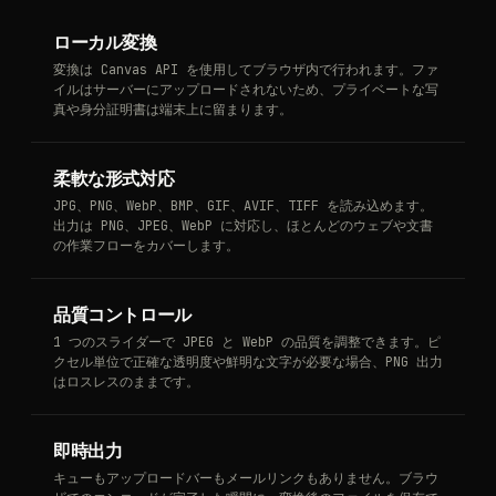
ローカル変換
変換は Canvas API を使用してブラウザ内で行われます。ファ
イルはサーバーにアップロードされないため、プライベートな写
真や身分証明書は端末上に留まります。
柔軟な形式対応
JPG、PNG、WebP、BMP、GIF、AVIF、TIFF を読み込めます。
出力は PNG、JPEG、WebP に対応し、ほとんどのウェブや文書
の作業フローをカバーします。
品質コントロール
1 つのスライダーで JPEG と WebP の品質を調整できます。ピ
クセル単位で正確な透明度や鮮明な文字が必要な場合、PNG 出力
はロスレスのままです。
即時出力
キューもアップロードバーもメールリンクもありません。ブラウ