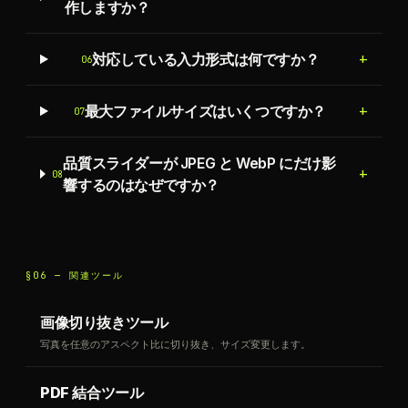
作しますか？
+
対応している入力形式は何ですか？
06
+
最大ファイルサイズはいくつですか？
07
品質スライダーが JPEG と WebP にだけ影
+
08
響するのはなぜですか？
§06 —
関連ツール
画像切り抜きツール
写真を任意のアスペクト比に切り抜き、サイズ変更します。
PDF 結合ツール