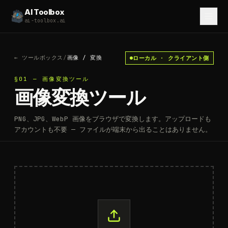
AI Toolbox
ai-toolbox.ai
←
ツールボックス
/
画像
/
変換
ローカル · クライアント側
§01 — 画像変換ツール
画像変換ツール
PNG、JPG、WebP 画像をブラウザで変換します。アップロードも
アカウントも不要 — ファイルが端末から出ることはありません。