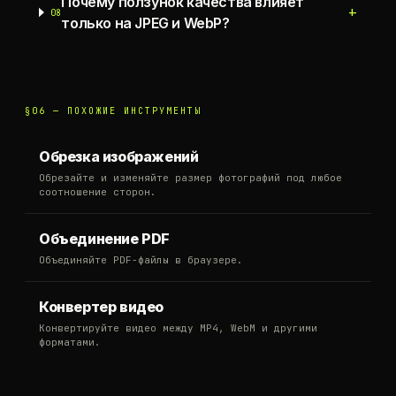
Почему ползунок качества влияет
+
08
только на JPEG и WebP?
§06 —
ПОХОЖИЕ ИНСТРУМЕНТЫ
Обрезка изображений
Обрезайте и изменяйте размер фотографий под любое
соотношение сторон.
Объединение PDF
Объединяйте PDF-файлы в браузере.
Конвертер видео
Конвертируйте видео между MP4, WebM и другими
форматами.