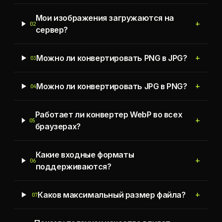
Мои изображения загружаются на
+
02
сервер?
+
Можно ли конвертировать PNG в JPG?
03
+
Можно ли конвертировать JPG в PNG?
04
Работает ли конвертер WebP во всех
+
05
браузерах?
Какие входные форматы
+
06
поддерживаются?
+
Каков максимальный размер файла?
07