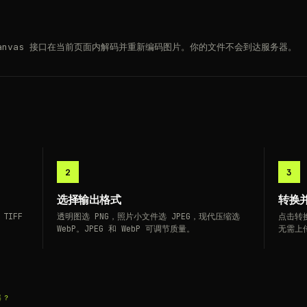
ML Canvas 接口在当前页面内解码并重新编码图片。你的文件不会到达服务器。
2
3
选择输出格式
转换
 TIFF
透明图选 PNG，照片小文件选 JPEG，现代压缩选
点击转
WebP。JPEG 和 WebP 可调节质量。
无需上
器？