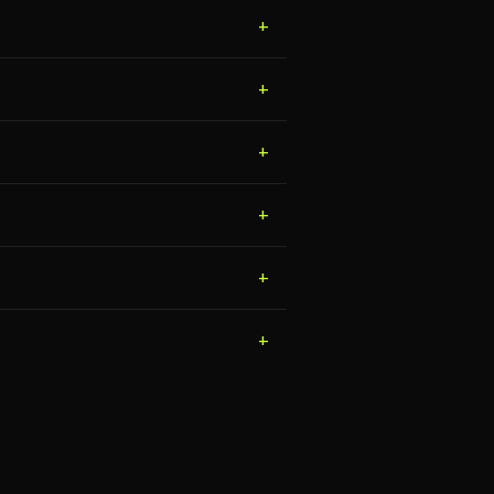
+
+
+
+
+
+