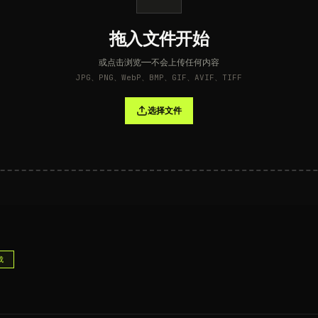
拖入文件开始
或点击浏览——不会上传任何内容
JPG、PNG、WebP、BMP、GIF、AVIF、TIFF
选择文件
成